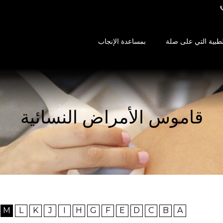
طبية التي على صلة
بمساعدة الإنجاب
قاموس الأمراض النسائية
M
L
K
J
I
H
G
F
E
D
C
B
A