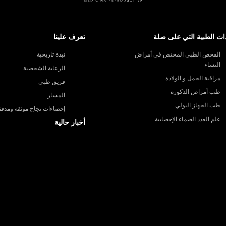
ات الطبية التي على صلة
تعرف علينا
الفحص الطبي المختص في أمراض
نبذة تاريخية
النساء
الرعاية الشخصية
مراقبة الحمل و الولادة
فريق طبي
طب أمراض الذكورة
المسار
طب الجهاز البولي
إحصاءات نجاح موثقة ومدقق
علم الغدد الصماء الإخصابية
أخبار حالية