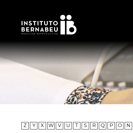
Z
Y
X
W
V
U
T
S
R
Q
P
O
N