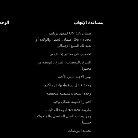
بمساعدة الإنجاب
الوحد
ضمان UNICA لمعهد برنابيو
Bernabeu، ضمان الحمل والولادة أو
نعيد لك المبلغ الإجمالي
تخصيب في مختبر (ت ف م)
التبرع بالبويضات. التبرع بالبويضة من
مجهول
تبني الأجنة. تبني.الأجنة
وحدة فشل زرع وإجهاض متكرر
وحدة استجابة مبيضية منخفضة
اختيار الأمومة بشكل وحيد
طريقة ROPA: أمومة المثليات
ومزدوجات الميل الجنسي والمتحولات
جنسياً
تجميد البويضات