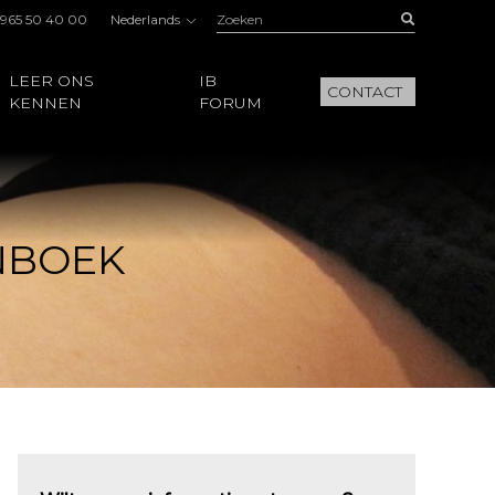
Zoeken:
Buscar
 965 50 40 00
Nederlands
LEER ONS
IB
CONTACT
KENNEN
FORUM
NBOEK