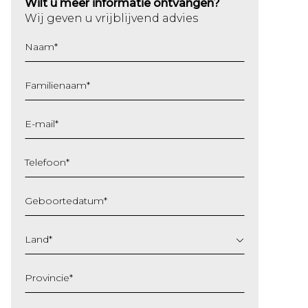
Wilt u meer informatie ontvangen?
Wij geven u vrijblijvend advies
Naam
*
Familienaam
*
E-mail
*
Telefoon
*
Geboortedatum
*
DD
slash
Land
*
MM
slash
Provincie
*
JJJJ