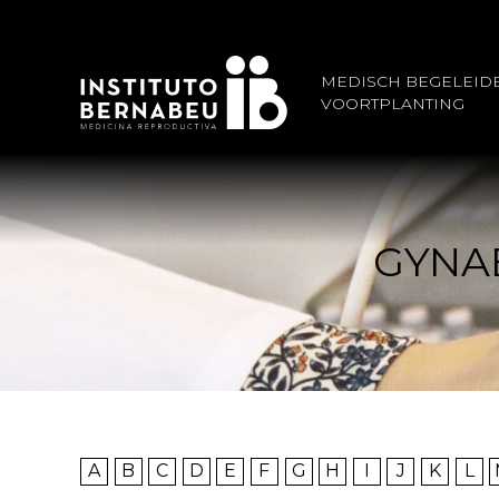
MEDISCH BEGELEID
VOORTPLANTING
GYNA
A
B
C
D
E
F
G
H
I
J
K
L