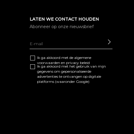
LATEN WE CONTACT HOUDEN
Abonneer op onze nieuwsbrief
SEND
Ik ga akkoord met de algemene
voorwaarden
en
privacy beleid
Ik ga akkoord met het gebruik van mijn
gegevens om gepersonaliseerde
advertenties te ontvangen op digitale
platforms (waaronder Google)