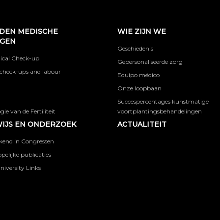
DEN MEDISCHE
WIE ZIJN WE
NGEN
Geschiedenis
ical Check-up
Gepersonaliseerde zorg
check-ups and labour
Equipo médico
Onze loopbaan
Succespercentages kunstmatige
ie van de Fertiliteit
voortplantingsbehandelingen
IJS EN ONDERZOEK
ACTUALITEIT
kend in Congressen
elijke publicaties
niversity Links