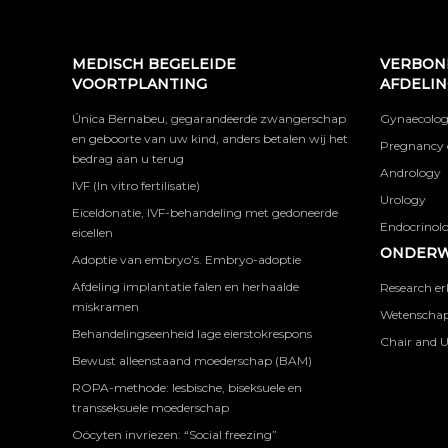
MEDISCH BEGELEIDE
VERBON
VOORTPLANTING
AFDELI
Única Bernabeu, gegarandeerde zwangerschap
Gynaecolog
en geboorte van uw kind, anders betalen wij het
Pregnancy 
bedrag aan u terug
Andrology
IVF (In vitro fertilisatie)
Urology
Eiceldonatie, IVF-behandeling met gedoneerde
Endocrinolog
eicellen
ONDERW
Adoptie van embryo’s. Embryo-adoptie
Afdeling implantatie falen en herhaalde
Research er
miskramen
Wetenschapp
Behandelingseenheid lage eierstokrespons
Chair and U
Bewust alleenstaand moederschap (BAM)
ROPA-methode: lesbische, biseksuele en
transseksuele moederschap
Oöcyten invriezen: “Social freezing”