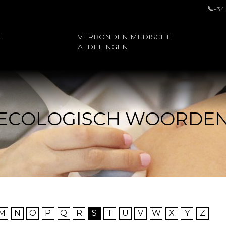
+34
E
VERBONDEN MEDISCHE
AFDELINGEN
ECOLOGISCH WOORDE
M
N
O
P
Q
R
S
T
U
V
W
X
Y
Z