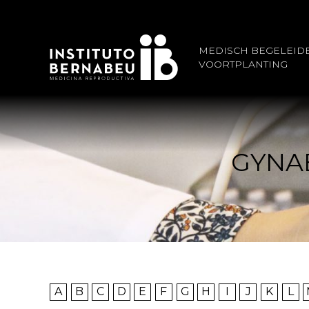
MEDISCH BEGELEID
VOORTPLANTING
GYNA
A
B
C
D
E
F
G
H
I
J
K
L