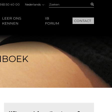
Zoeken:
Buscar
 965 50 40 00
Nederlands
LEER ONS
IB
CONTACT
KENNEN
FORUM
NBOEK