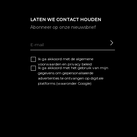
LATEN WE CONTACT HOUDEN
Abonneer op onze nieuwsbrief
SEND
Ik ga akkoord met de algemene
voorwaarden
en
privacy beleid
Ik ga akkoord met het gebruik van mijn
gegevens om gepersonaliseerde
advertenties te ontvangen op digitale
platforms (waaronder Google)