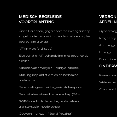
MEDISCH BEGELEIDE
VERBON
VOORTPLANTING
AFDELI
Única Bernabeu, gegarandeerde zwangerschap
Gynaecolog
en geboorte van uw kind, anders betalen wij het
Pregnancy 
bedrag aan u terug
Andrology
IVF (In vitro fertilisatie)
Urology
Eiceldonatie, IVF-behandeling met gedoneerde
Endocrinolog
eicellen
ONDERW
Adoptie van embryo’s. Embryo-adoptie
Afdeling implantatie falen en herhaalde
Research er
miskramen
Wetenschapp
Behandelingseenheid lage eierstokrespons
Chair and U
Bewust alleenstaand moederschap (BAM)
ROPA-methode: lesbische, biseksuele en
transseksuele moederschap
Oöcyten invriezen: “Social freezing”