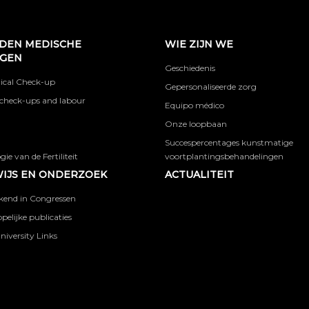
DEN MEDISCHE
WIE ZIJN WE
NGEN
Geschiedenis
ical Check-up
Gepersonaliseerde zorg
check-ups and labour
Equipo médico
Onze loopbaan
Succespercentages kunstmatige
ie van de Fertiliteit
voortplantingsbehandelingen
IJS EN ONDERZOEK
ACTUALITEIT
kend in Congressen
elijke publicaties
niversity Links