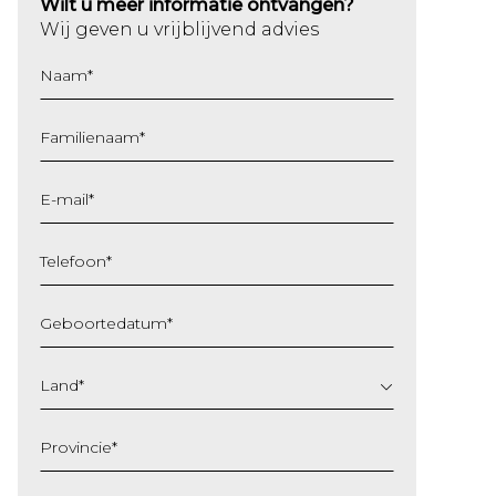
Wilt u meer informatie ontvangen?
Wij geven u vrijblijvend advies
Naam
*
Familienaam
*
E-mail
*
Telefoon
*
Geboortedatum
*
DD
slash
Land
*
MM
slash
Provincie
*
JJJJ