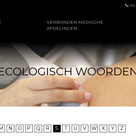
+34
E
VERBONDEN MEDISCHE
AFDELINGEN
ECOLOGISCH WOORDE
M
N
O
P
Q
R
S
T
U
V
W
X
Y
Z