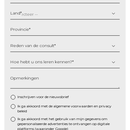
DD
slash
Land
*
MM
slash
Provincie
*
JJJJ
Reden van de consult
*
Hoe hebt u ons leren kennen?
*
Opmerkingen
Inschrijven voor de nieuwsbrief
Ik ga akkoord met de algemene
voorwaarden
en
privacy
*
beleid
Ik ga akkoord met het gebruik van mijn gegevens om
gepersonaliseerde advertenties te ontvangen op digitale
platforms (waaronder Google)