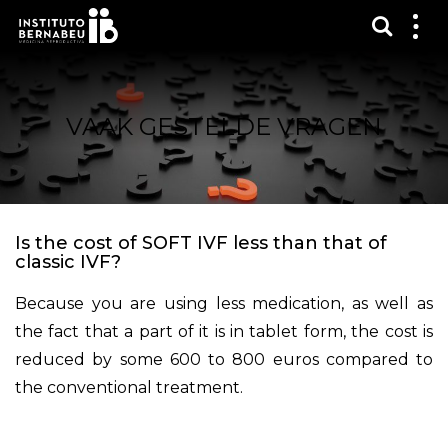
Toon 
Laa
het
me
zien
VAAK GESTELDE VRAGEN
Is the cost of SOFT IVF less than that of
classic IVF?
Because you are using less medication, as well as
the fact that a part of it is in tablet form, the cost is
reduced by some 600 to 800 euros compared to
the conventional treatment.