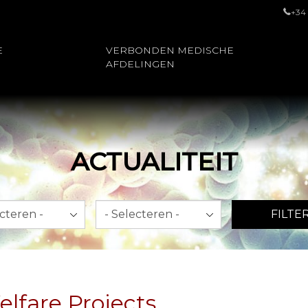
+34
E
VERBONDEN MEDISCHE
AFDELINGEN
ACTUALITEIT
Jaar
FILTE
lfare Projects