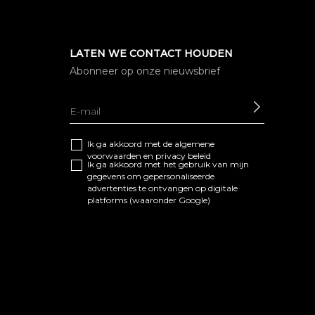
LATEN WE CONTACT HOUDEN
Abonneer op onze nieuwsbrief
SEND
Ik ga akkoord met de algemene
voorwaarden
en
privacy beleid
Ik ga akkoord met het gebruik van mijn
gegevens om gepersonaliseerde
advertenties te ontvangen op digitale
platforms (waaronder Google)