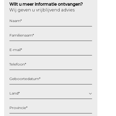
Wilt u meer informatie ontvangen?
Wij geven u vrijblijvend advies
Naam
*
Familienaam
*
E-mail
*
Telefoon
*
Geboortedatum
*
DD
slash
Land
*
MM
slash
Provincie
*
JJJJ