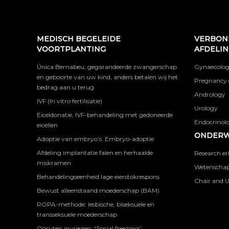
MEDISCH BEGELEIDE
VERBON
VOORTPLANTING
AFDELI
Única Bernabeu, gegarandeerde zwangerschap
Gynaecolog
en geboorte van uw kind, anders betalen wij het
Pregnancy 
bedrag aan u terug
Andrology
IVF (In vitro fertilisatie)
Urology
Eiceldonatie, IVF-behandeling met gedoneerde
Endocrinolog
eicellen
ONDERW
Adoptie van embryo’s. Embryo-adoptie
Afdeling implantatie falen en herhaalde
Research er
miskramen
Wetenschapp
Behandelingseenheid lage eierstokrespons
Chair and U
Bewust alleenstaand moederschap (BAM)
ROPA-methode: lesbische, biseksuele en
transseksuele moederschap
Oöcyten invriezen: “Social freezing”