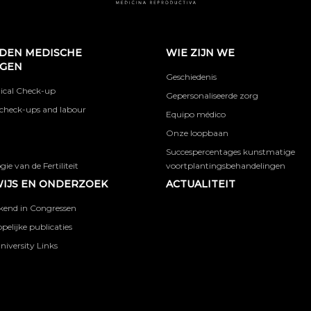
DEN MEDISCHE
WIE ZIJN WE
NGEN
Geschiedenis
ical Check-up
Gepersonaliseerde zorg
check-ups and labour
Equipo médico
Onze loopbaan
Succespercentages kunstmatige
ie van de Fertiliteit
voortplantingsbehandelingen
IJS EN ONDERZOEK
ACTUALITEIT
kend in Congressen
elijke publicaties
niversity Links