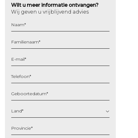
Wilt u meer informatie ontvangen?
Wij geven u vrijblijvend advies
Naam
*
Familienaam
*
E-mail
*
Telefoon
*
Geboortedatum
*
DD
slash
Land
*
MM
slash
Provincie
*
JJJJ