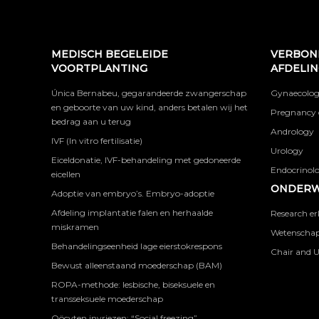
MEDISCH BEGELEIDE
VERBON
VOORTPLANTING
AFDELI
Única Bernabeu, gegarandeerde zwangerschap
Gynaecolog
en geboorte van uw kind, anders betalen wij het
Pregnancy 
bedrag aan u terug
Andrology
IVF (In vitro fertilisatie)
Urology
Eiceldonatie, IVF-behandeling met gedoneerde
Endocrinolog
eicellen
ONDERW
Adoptie van embryo’s. Embryo-adoptie
Afdeling implantatie falen en herhaalde
Research er
miskramen
Wetenschapp
Behandelingseenheid lage eierstokrespons
Chair and U
Bewust alleenstaand moederschap (BAM)
ROPA-methode: lesbische, biseksuele en
transseksuele moederschap
Oöcyten invriezen: “Social freezing”