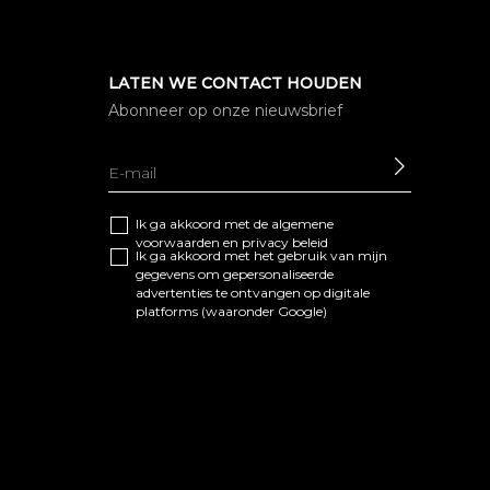
LATEN WE CONTACT HOUDEN
Abonneer op onze nieuwsbrief
SEND
Ik ga akkoord met de algemene
voorwaarden
en
privacy beleid
Ik ga akkoord met het gebruik van mijn
gegevens om gepersonaliseerde
advertenties te ontvangen op digitale
platforms (waaronder Google)