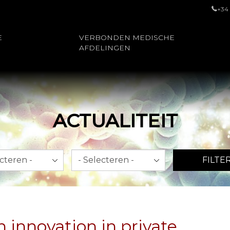
+34
E
VERBONDEN MEDISCHE
AFDELINGEN
ACTUALITEIT
Jaar
FILTE
 innovation in private