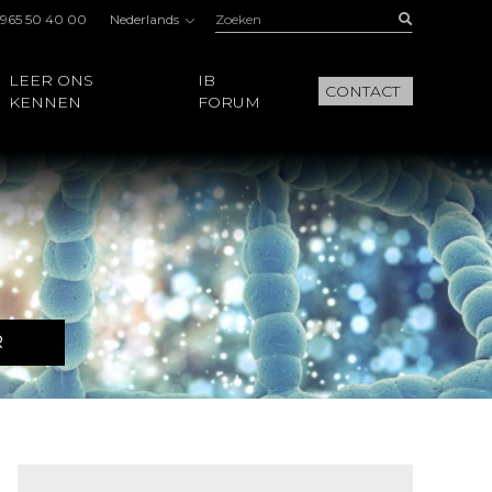
Zoeken:
Buscar
 965 50 40 00
Nederlands
LEER ONS
IB
CONTACT
KENNEN
FORUM
R