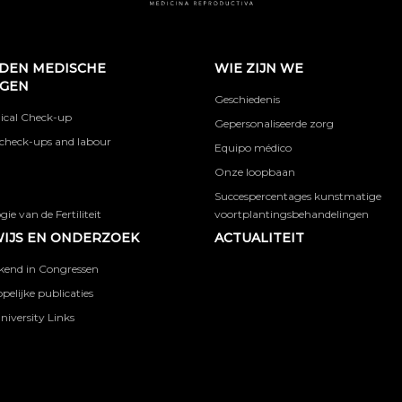
DEN MEDISCHE
WIE ZIJN WE
NGEN
Geschiedenis
ical Check-up
Gepersonaliseerde zorg
check-ups and labour
Equipo médico
Onze loopbaan
Succespercentages kunstmatige
ie van de Fertiliteit
voortplantingsbehandelingen
IJS EN ONDERZOEK
ACTUALITEIT
kend in Congressen
elijke publicaties
niversity Links