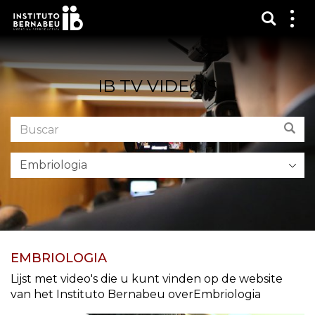
Toon 
Laa
het
me
zien
IB TV VIDEO’S
Buscar
Bus
en
el
foro:
EMBRIOLOGIA
Lijst met video's die u kunt vinden op de website
van het Instituto Bernabeu overEmbriologia