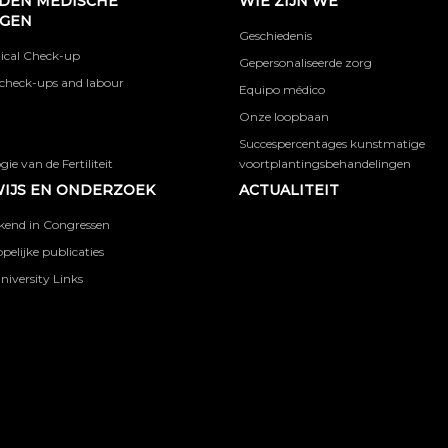
DEN MEDISCHE
WIE ZIJN WE
NGEN
Geschiedenis
ical Check-up
Gepersonaliseerde zorg
check-ups and labour
Equipo médico
Onze loopbaan
Succespercentages kunstmatige
ie van de Fertiliteit
voortplantingsbehandelingen
IJS EN ONDERZOEK
ACTUALITEIT
kend in Congressen
elijke publicaties
niversity Links