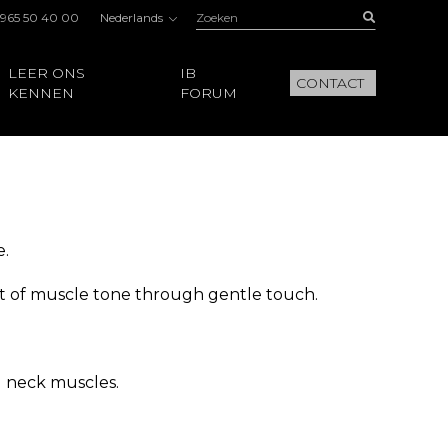
Zoeken:
Buscar
 965 50 40 00
Nederlands
LEER ONS
IB
CONTACT
KENNEN
FORUM
e.
ment of muscle tone through gentle touch.
d neck muscles.