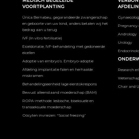
MEDISCH BEGELEIDE
VERBON
VOORTPLANTING
AFDELI
Única Bernabeu, gegarandeerde zwangerschap
Gynaecolog
en geboorte van uw kind, anders betalen wij het
Pregnancy 
bedrag aan u terug
Andrology
IVF (In vitro fertilisatie)
Urology
Eiceldonatie, IVF-behandeling met gedoneerde
Endocrinolog
eicellen
ONDERW
Adoptie van embryo’s. Embryo-adoptie
Afdeling implantatie falen en herhaalde
Research er
miskramen
Wetenschapp
Behandelingseenheid lage eierstokrespons
Chair and U
Bewust alleenstaand moederschap (BAM)
ROPA-methode: lesbische, biseksuele en
transseksuele moederschap
Oöcyten invriezen: “Social freezing”