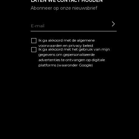
LATEN WE CONTACT HOUDEN
Abonneer op onze nieuwsbrief
SEND
Ik ga akkoord met de algemene
voorwaarden
en
privacy beleid
Ik ga akkoord met het gebruik van mijn
gegevens om gepersonaliseerde
advertenties te ontvangen op digitale
platforms (waaronder Google)