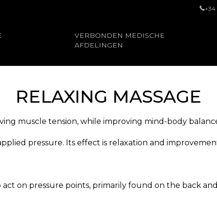
+34
E
VERBONDEN MEDISCHE
AFDELINGEN
RELAXING MASSAGE
eving muscle tension, while improving mind-body balanc
g applied pressure. Its effect is relaxation and improve
o act on pressure points, primarily found on the back an