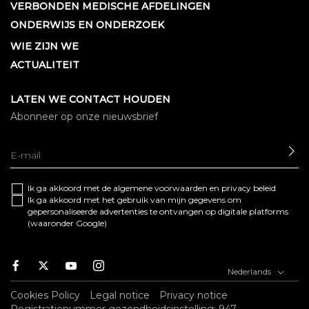
VERBONDEN MEDISCHE AFDELINGEN
ONDERWIJS EN ONDERZOEK
WIE ZIJN WE
ACTUALITEIT
LATEN WE CONTACT HOUDEN
Abonneer op onze nieuwsbrief
SE
Ik ga akkoord met de algemene
voorwaarden
en
privacy beleid
Ik ga akkoord met het gebruik van mijn gegevens om
gepersonaliseerde advertenties te ontvangen op digitale platforms
(waaronder Google)
Facebook
Twitter
Youtube
Instagram
Nederlands
Cookies Policy
Legal notice
Privacy notice
Registratienummer gezondheidsinstelling: 947