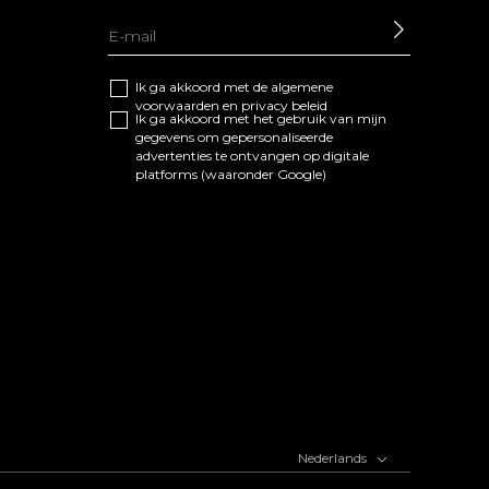
SEND
Ik ga akkoord met de algemene
voorwaarden
en
privacy beleid
Ik ga akkoord met het gebruik van mijn
gegevens om gepersonaliseerde
advertenties te ontvangen op digitale
platforms (waaronder Google)
Nederlands