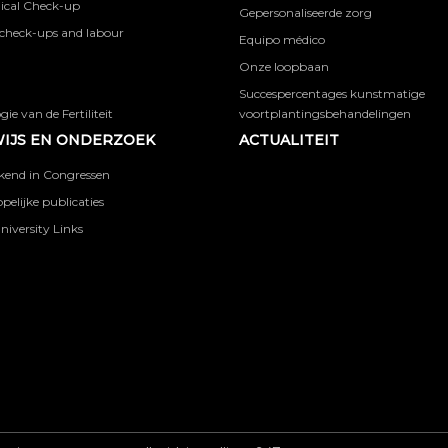
ical Check-up
Gepersonaliseerde zorg
check-ups and labour
Equipo médico
Onze loopbaan
Succespercentages kunstmatige
ie van de Fertiliteit
voortplantingsbehandelingen
IJS EN ONDERZOEK
ACTUALITEIT
kend in Congressen
elijke publicaties
niversity Links