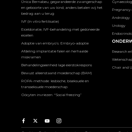
Única Bernabeu, gegarandeerde zwangerschap
Gynaecolog
en geboorte van uw kind, anders betalen wij het
Pregnancy 
bedrag aan u terug
Andrology
IVF (In vitro fertilisatie)
Urology
Eiceldonatie, IVF-behandeling met gedoneerde
Endocrinolog
eicellen
ONDERW
Adoptie van embryo’s. Embryo-adoptie
Afdeling implantatie falen en herhaalde
Research er
miskramen
Wetenschapp
Behandelingseenheid lage eierstokrespons
Chair and U
Bewust alleenstaand moederschap (BAM)
ROPA-methode: lesbische, biseksuele en
transseksuele moederschap
Oöcyten invriezen: “Social freezing”
Facebook
Twitter
Youtube
Instagram