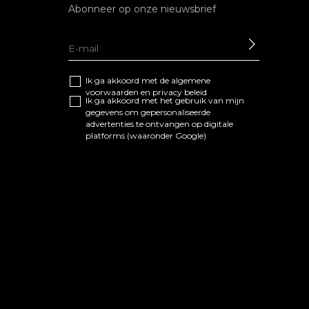
Abonneer op onze nieuwsbrief
SEND
Ik ga akkoord met de algemene
voorwaarden
en
privacy beleid
Ik ga akkoord met het gebruik van mijn
gegevens om gepersonaliseerde
advertenties te ontvangen op digitale
platforms (waaronder Google)