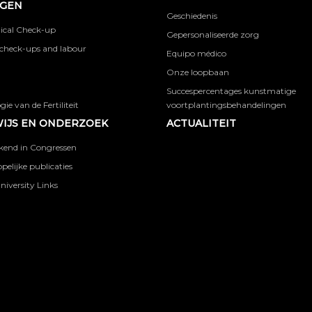
NGEN
Geschiedenis
ical Check-up
Gepersonaliseerde zorg
check-ups and labour
Equipo médico
Onze loopbaan
Succespercentages kunstmatige
ie van de Fertiliteit
voortplantingsbehandelingen
IJS EN ONDERZOEK
ACTUALITEIT
kend in Congressen
elijke publicaties
niversity Links