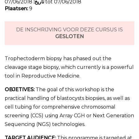
تاريخ:
07/06/2018 tot 07/06/2018
Plaatsen:
9
DE INSCHRIJVING VOOR DEZE CURSUS IS
GESLOTEN
Trophectoderm biopsy has phased out the
cleavage stage biopsy, which currently is a powerful
tool in Reproductive Medicine.
OBJETIVES:
The goal of this workshop is the
practical handling of blastocysts biopsies, as well as
cell tubing for comprehensive chromosomal
screening (CCS) using Array CGH or Next Generation
Sequencing (NGS) technologies.
TARGET AUDIENCE:
This programme is targeted at