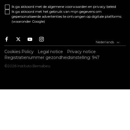
Ik ga akkoord met de algemene
voorwaarden
en
privacy beleid
Ik ga akkoord met het gebruik van mijn gegevens om
gepersonaliseerde advertenties te ontvangen op digitale platforms
(waaronder Google)
Facebook
Twitter
Youtube
Instagram
Nederlands
Cookies Policy
Legal notice
Privacy notice
Registratienummer gezondheidsinstelling: 947
©2026 Instituto Bernabeu