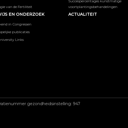
Succespercentages kunstmatige
ie van de Fertiliteit
voortplantingsbehandelingen
IJS EN ONDERZOEK
ACTUALITEIT
kend in Congressen
elijke publicaties
niversity Links
ratienummer gezondheidsinstelling: 947