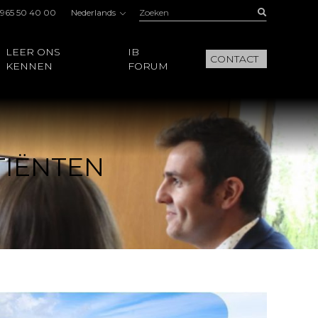
Zoeken:
Buscar
 965 50 40 00
Nederlands
LEER ONS
IB
CONTACT
KENNEN
FORUM
TIËNTEN