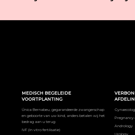
MEDISCH BEGELEIDE
VERBON
VOORTPLANTING
AFDELI
Única Bernabeu, gegarandeerde zwangerschap
Gynaecolog
en geboorte van uw kind, anders betalen wij het
Pregnancy 
bedrag aan u terug
Andrology
IVF (In vitro fertilisatie)
Urology