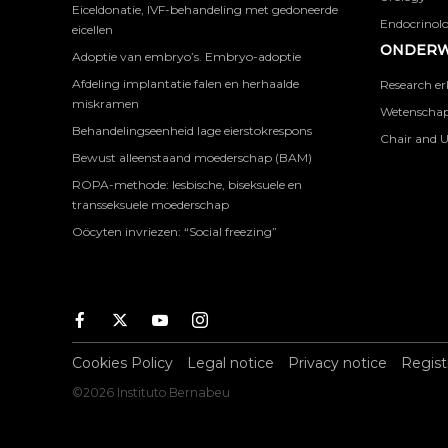
Eiceldonatie, IVF-behandeling met gedoneerde
Endocrinolog
eicellen
ONDERW
Adoptie van embryo’s. Embryo-adoptie
Afdeling implantatie falen en herhaalde
Research er
miskramen
Wetenschapp
Behandelingseenheid lage eierstokrespons
Chair and U
Bewust alleenstaand moederschap (BAM)
ROPA-methode: lesbische, biseksuele en
transseksuele moederschap
Oöcyten invriezen: “Social freezing”
Facebook
Twitter
Youtube
Instagram
Cookies Policy
Legal notice
Privacy notice
Regist
©2026 Instituto Bernabeu